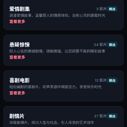
爱情剧集
3
影片
精选
浪漫爱情故事，温馨感人的情感体验，治愈心灵的甜蜜时光
查看更多
悬疑惊悚
24
影片
精选
扣人心弦的悬疑剧情，烧脑推理，让您欲罢不能的精彩故事
查看更多
喜剧电影
12
影片
精选
轻松幽默的喜剧片，欢声笑语中释放压力，享受快乐时光
查看更多
剧情片
27
影片
精选
深度剧情片，探讨人性与社会，引人深思的艺术佳作