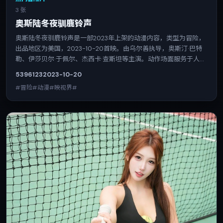
3 张
奥斯陆冬夜驯鹿铃声
奥斯陆冬夜驯鹿铃声是一部2023年上架的动漫内容，类型为冒险，
出品地区为美国，2023-10-20首映。由乌尔善执导，奥斯汀·巴特
勒、伊莎贝尔·于佩尔、杰西卡·查斯坦等主演。动作场面服务于人物
弧光而非炫技；剧情简介可供站内搜索匹配导演、演员与关键词。
5396
123
2023-10-20
映视界面向高清视频大片免费观看电视需求，聚合海内外热播资
#冒险#动漫#映视界#
源，可按类型与地区筛选在线观看。